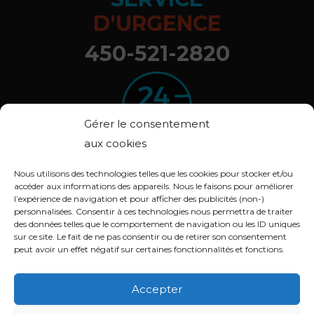
D'URGENCE
450-521-2820
Gérer le consentement
aux cookies
Nous utilisons des technologies telles que les cookies pour stocker et/ou
accéder aux informations des appareils. Nous le faisons pour améliorer
l’expérience de navigation et pour afficher des publicités (non-)
© 2020 ARBOXYGÈNE. Tous droits réservés.
personnalisées. Consentir à ces technologies nous permettra de traiter
Déclaration de confidentialité (CA)
des données telles que le comportement de navigation ou les ID uniques
sur ce site. Le fait de ne pas consentir ou de retirer son consentement
Politique de cookies (CA)
peut avoir un effet négatif sur certaines fonctionnalités et fonctions.
Conception :
Lithium Marketing
Accepter