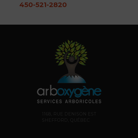
450-521-2820
1168, RUE DENISON EST
SHEFFORD, QUÉBEC