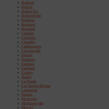
Bedford
Beloeil
Bolton Est
Boucherville
Brigham
Bromont
Brossard
Candiac
Carignan
Chambly
Châteauguay
Cowansville
Delson
Dunham
Eastman
Farnham
Granby
Hatley
La Prairie
Lac-Brome/Brome
Longueuil
Magog
Marieville
McMasterville
Mercier