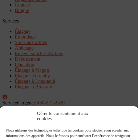
Contact
Blogue
Services
Élagage
Émondage
Soins aux arbres
Abbatage
Enlever souches d'arbres
Déboisement
Plantation
Élagage à Magog
Élagage à Granby
Élagage à Longueuil
Élagage à Brossard
Service
d'urgence
450-521-2820
Gérer le consentement aux
cookies
Nous utilisons des technologies telles que les cookies pour stocker et/ou accéder aux
informations des appareils. Nous le faisons pour améliorer l’expérience de navigation