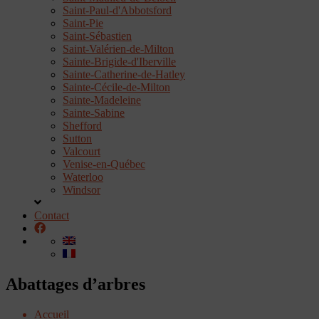
Saint-Paul-d'Abbotsford
Saint-Pie
Saint-Sébastien
Saint-Valérien-de-Milton
Sainte-Brigide-d'Iberville
Sainte-Catherine-de-Hatley
Sainte-Cécile-de-Milton
Sainte-Madeleine
Sainte-Sabine
Shefford
Sutton
Valcourt
Venise-en-Québec
Waterloo
Windsor
Contact
Abattages d’arbres
Accueil