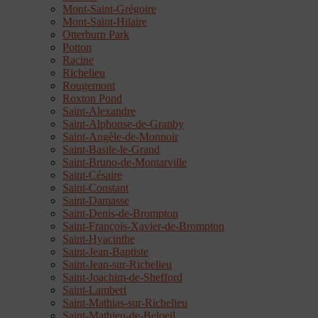
Mont-Saint-Grégoire
Mont-Saint-Hilaire
Otterburn Park
Potton
Racine
Richelieu
Rougemont
Roxton Pond
Saint-Alexandre
Saint-Alphonse-de-Granby
Saint-Angèle-de-Monnoir
Saint-Basile-le-Grand
Saint-Bruno-de-Montarville
Saint-Césaire
Saint-Constant
Saint-Damasse
Saint-Denis-de-Brompton
Saint-François-Xavier-de-Brompton
Saint-Hyacinthe
Saint-Jean-Baptiste
Saint-Jean-sur-Richelieu
Saint-Joachim-de-Shefford
Saint-Lambert
Saint-Mathias-sur-Richelieu
Saint-Mathieu-de-Beloeil