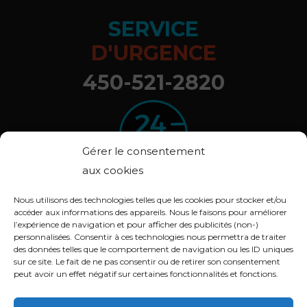
SERVICE
D'URGENCE
450-521-2820
Gérer le consentement
aux cookies
Nous utilisons des technologies telles que les cookies pour stocker et/ou
accéder aux informations des appareils. Nous le faisons pour améliorer
l’expérience de navigation et pour afficher des publicités (non-)
© 2020 ARBOXYGÈNE. Tous droits réservés.
personnalisées. Consentir à ces technologies nous permettra de traiter
Déclaration de confidentialité (CA)
des données telles que le comportement de navigation ou les ID uniques
sur ce site. Le fait de ne pas consentir ou de retirer son consentement
Politique de cookies (CA)
peut avoir un effet négatif sur certaines fonctionnalités et fonctions.
Conception :
Lithium Marketing