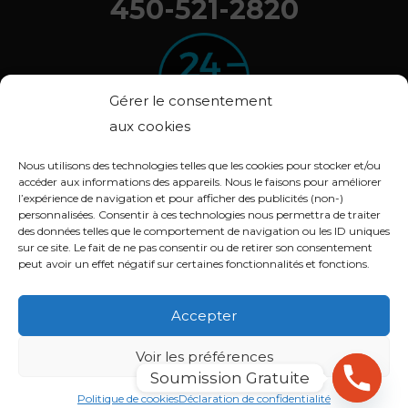
450-521-2820
Gérer le consentement
aux cookies
Nous utilisons des technologies telles que les cookies pour stocker et/ou
accéder aux informations des appareils. Nous le faisons pour améliorer
l’expérience de navigation et pour afficher des publicités (non-)
© 2020 ARBOXYGÈNE. Tous droits réservés.
personnalisées. Consentir à ces technologies nous permettra de traiter
Déclaration de confidentialité (CA)
des données telles que le comportement de navigation ou les ID uniques
sur ce site. Le fait de ne pas consentir ou de retirer son consentement
Politique de cookies (CA)
peut avoir un effet négatif sur certaines fonctionnalités et fonctions.
Conception :
Lithium Marketing
Accepter
Voir les préférences
Soumission Gratuite
English
(
Anglais
)
Français
Politique de cookies
Déclaration de confidentialité