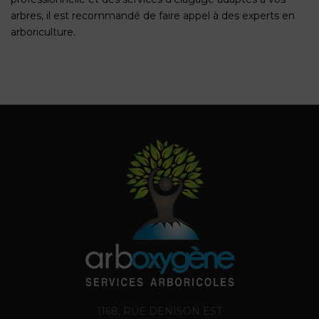
arbres, il est recommandé de faire appel à des experts en
arboriculture.
1168, RUE DENISON EST