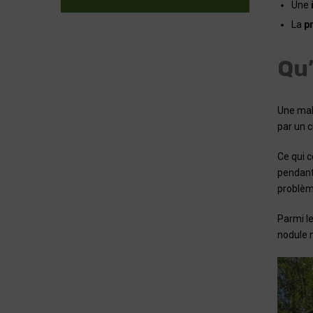
Une
La
pr
Qu’
Une mala
par un c
Ce qui 
pendant 
problème
Parmi l
nodule n