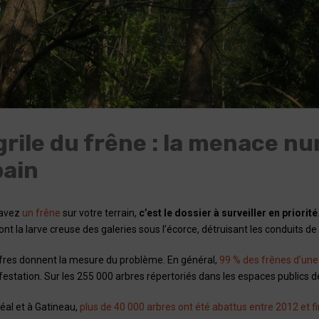
grile du frêne : la menace n
bain
 avez
un frêne
sur votre terrain,
c’est le dossier à surveiller en priorité
ont la larve creuse des galeries sous l’écorce, détruisant les conduits d
ffres donnent la mesure du problème. En général,
99 % des frênes d’une 
festation. Sur les 255 000 arbres répertoriés dans les espaces publics de
éal et à Gatineau,
plus de 40 000 arbres ont été abattus entre 2012 et f