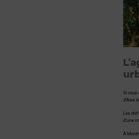
L’a
ur
Si vous
d’Asie d
Les chi
d’une in
À Montr