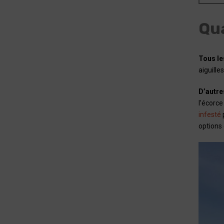
Qua
Tous le
aiguill
D’autre
l’écorc
infesté
options 