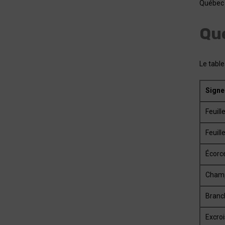
Québec 
Que
Le table
Signe
Feuill
Feuill
Écorce
Champ
Branc
Excroi