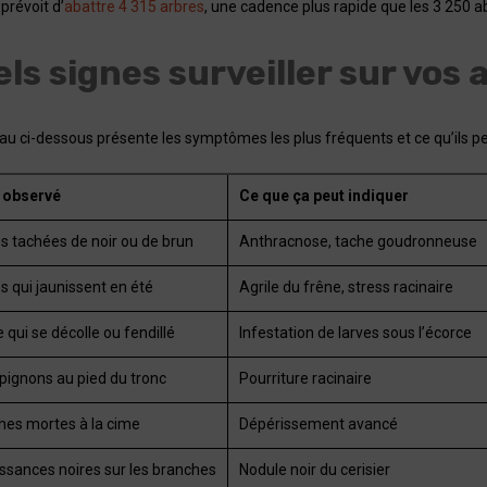
prévoit d’
abattre 4 315 arbres
, une cadence plus rapide que les 3 250 
ls signes surveiller sur vos 
au ci-dessous présente les symptômes les plus fréquents et ce qu’ils pe
 observé
Ce que ça peut indiquer
es tachées de noir ou de brun
Anthracnose, tache goudronneuse
es qui jaunissent en été
Agrile du frêne, stress racinaire
 qui se décolle ou fendillé
Infestation de larves sous l’écorce
ignons au pied du tronc
Pourriture racinaire
hes mortes à la cime
Dépérissement avancé
ssances noires sur les branches
Nodule noir du cerisier