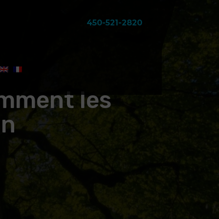
450-521-2820
omment les
in