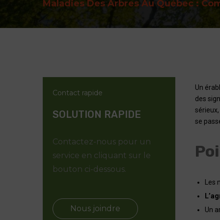
Maladies Des Arbres Au Québec : Com
Un érabl
Contact rapide
des sign
sérieux,
SOLUTION RAPIDE
se passe
Contactez-nous pour un
Poi
service en cliquant sur le
bouton ci-dessous.
Les 
L’ag
Nous joindre
Un a