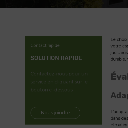
Le choix
Contact rapide
votre esp
judicieu
SOLUTION RAPIDE
durable, 
Contactez-nous pour un
Éva
service en cliquant sur le
bouton ci-dessous.
Adap
L’adaptat
Nous joindre
dans des
climatiq