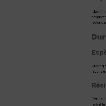
Identifi
propriét
répondan
Dur
Esp
Privilég
favorisa
Rési
Certains
réduit l