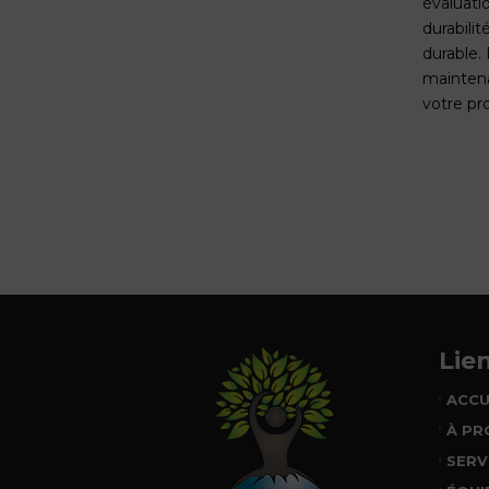
évaluati
durabili
durable. 
maintena
votre pr
Lie
ACCU
À PR
SERV