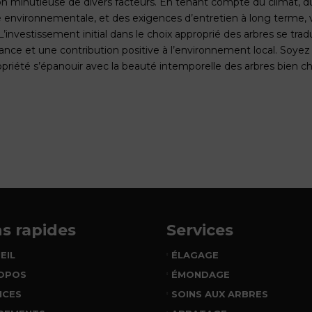
on minutieuse de divers facteurs. En tenant compte du climat, du 
té environnementale, et des exigences d’entretien à long terme,
L’investissement initial dans le choix approprié des arbres se tra
nce et une contribution positive à l’environnement local. Soyez a
opriété s’épanouir avec la beauté intemporelle des arbres bien cho
ns rapides
Services
EIL
ÉLAGAGE
OPOS
ÉMONDAGE
ICES
SOINS AUX ARBRES