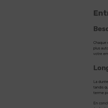
Ent
Beso
Chaque e
plus aut
votre em
Lon
La durée
tandis q
terme po
En concl