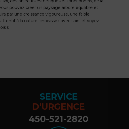
sol, des objectifs esthétiques et fonctionnels, de la
 vous pouvez créer un paysage arboré équilibré et
duira par une croissance vigoureuse, une faible
ttentif à la nature, choisissez avec soin, et voyez
isis.
SERVICE
D'URGENCE
450-521-2820