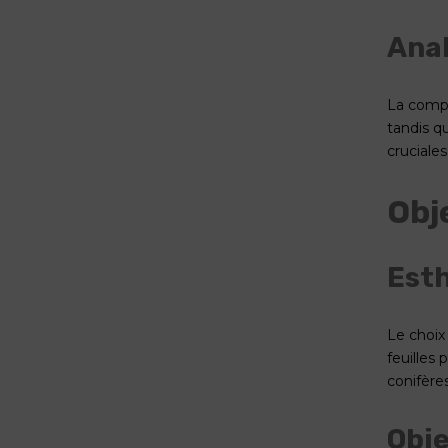
Anal
La compo
tandis q
cruciale
Obj
Est
Le choix
feuilles
conifère
Obje