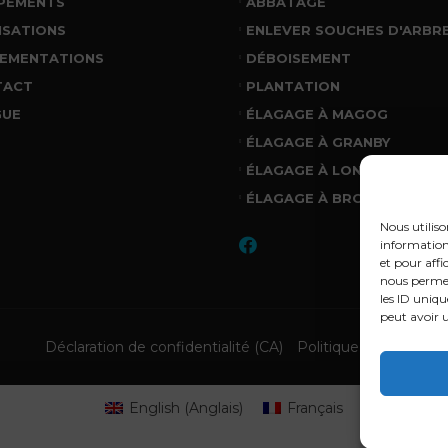
PEMENTS
ABBATAGE
ISATIONS
ENLEVER SOUCHES D'ARBR
EMENTATIONS
DÉBOISEMENT
TACT
PLANTATION
GUE
ÉLAGAGE À MAGOG
ÉLAGAGE À GRANBY
ÉLAGAGE À LONGUEUIL
ÉLAGAGE À BROSSARD
Nous utiliso
informations
et pour affi
nous permet
les ID uniqu
peut avoir u
Déclaration de confidentialité (CA)
Politique de cookies 
English
(
Anglais
)
Français