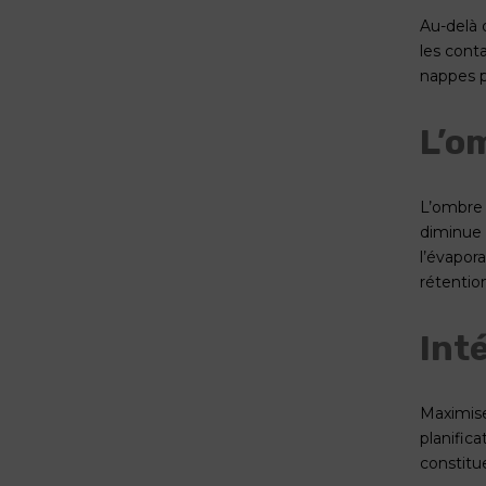
Au-delà d
les conta
nappes p
L’o
L’ombre 
diminue 
l’évapor
rétentio
Int
Maximise
planific
constitu