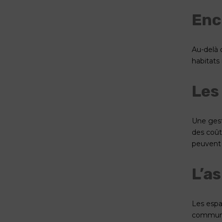
Enc
Au-delà d
habitats 
Les
Une gest
des coûts
peuvent 
L’a
Les espa
communau