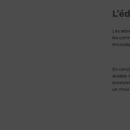
L’é
Les arbr
les comm
encourag
En concl
durable d
environn
un choix