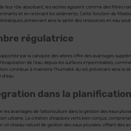
e leur rôle absorbant, les racines agissent comme des filtres natu
minants et en retenant les sédiments. Cette fonction de filtration 
hréatiques, préservant ainsi la santé des ressources en eau soute
mbre régulatrice
apportée par la canopée des arbres offre des avantages suppléme
l’évaporation de l’eau depuis les surfaces imperméables, comme l
ation contribue à maintenir l’humidité du sol, prévenant ainsi la 
n d’eau.
égration dans la planificatio
r les avantages de l’arboriculture dans la gestion des eaux pluvia
ation urbaine. La création d’espaces verts bien conçus, comprena
er un réseau naturel de gestion des eaux pluviales, offrant des