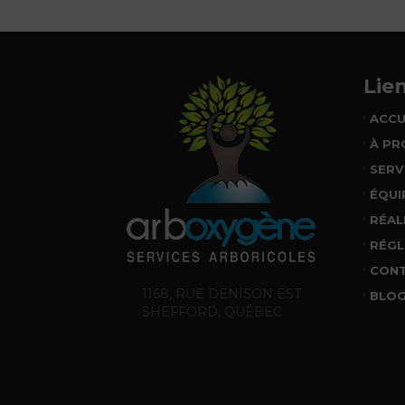
Lie
ACCU
À PR
SERV
ÉQUI
RÉAL
RÉGL
CON
1168, RUE DENISON EST
BLO
SHEFFORD, QUÉBEC