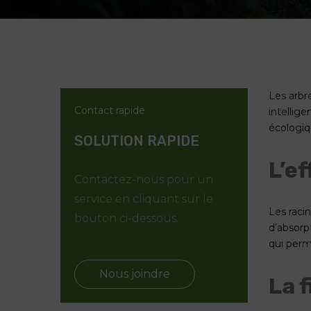
Les arbr
Contact rapide
intellig
écologiqu
SOLUTION RAPIDE
L’e
Contactez-nous pour un
service en cliquant sur le
Les raci
bouton ci-dessous.
d’absorpt
qui perm
Nous joindre
La f