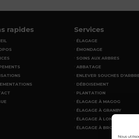
ns rapides
Services
EIL
ÉLAGAGE
OPOS
ÉMONDAGE
ICES
SOINS AUX ARBRES
PEMENTS
ABBATAGE
ISATIONS
ENLEVER SOUCHES D'ARBR
EMENTATIONS
DÉBOISEMENT
TACT
PLANTATION
GUE
ÉLAGAGE À MAGOG
ÉLAGAGE À GRANBY
ÉLAGAGE À LONGUEUIL
ÉLAGAGE À BROSSARD
Nous utiliso